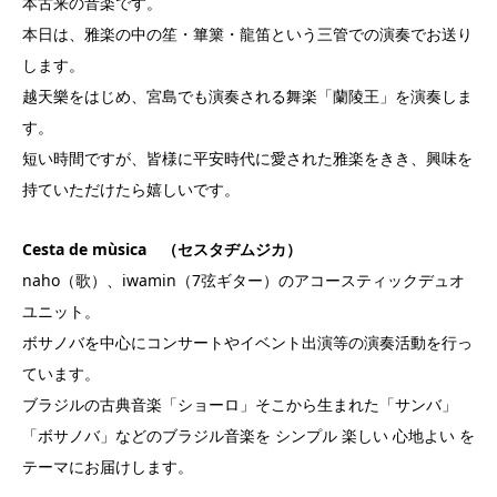
本古来の音楽です。
本日は、雅楽の中の笙・篳篥・龍笛という三管での演奏でお送り
します。
越天樂をはじめ、宮島でも演奏される舞楽「蘭陵王」を演奏しま
す。
短い時間ですが、皆様に平安時代に愛された雅楽をきき、興味を
持ていただけたら嬉しいです。
Cesta de mùsica （セスタヂムジカ）
naho（歌）、iwamin（7弦ギター）のアコースティックデュオ
ユニット。
ボサノバを中心にコンサートやイベント出演等の演奏活動を行っ
ています。
ブラジルの古典音楽「ショーロ」そこから生まれた「サンバ」
「ボサノバ」などのブラジル音楽を シンプル 楽しい 心地よい を
テーマにお届けします。