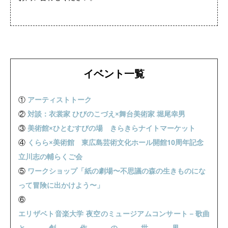
イベント一覧
①
アーティストトーク
②
対談：衣裳家 ひびのこづえ×舞台美術家 堀尾幸男
③
美術館×ひとむすびの場 きらきらナイトマーケット
④
くらら×美術館 東広島芸術文化ホール開館10周年記念
立川志の輔らくご会
⑤
ワークショップ「紙の劇場〜不思議の森の生きものにな
って冒険に出かけよう〜」
⑥
エリザベト音楽大学 夜空のミュージアムコンサート－歌曲
と創作の世界－