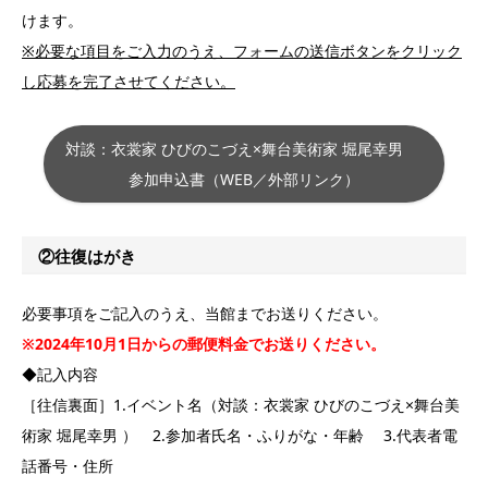
けます。
※必要な項目をご入力のうえ、フォームの送信ボタンをクリック
し応募を完了させてください。
対談：衣裳家 ひびのこづえ×舞台美術家 堀尾幸男
参加申込書（WEB／外部リンク）
②往復はがき
必要事項をご記入のうえ、当館までお送りください。
※2024年10月1日からの郵便料金でお送りください。
◆記入内容
［往信裏面］1.イベント名（対談：衣裳家 ひびのこづえ×舞台美
術家 堀尾幸男 ） 2.参加者氏名・ふりがな・年齢 3.代表者電
話番号・住所