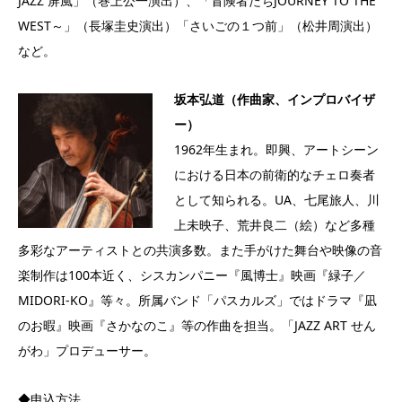
JAZZ 屏風」（巻上公一演出）、「冒険者たちJOURNEY TO THE
WEST～」（長塚圭史演出）「さいごの１つ前」（松井周演出）
など。
坂本弘道（作曲家、インプロバイザ
ー）
1962年生まれ。即興、アートシーン
における日本の前衛的なチェロ奏者
として知られる。UA、七尾旅人、川
上未映子、荒井良二（絵）など多種
多彩なアーティストとの共演多数。また手がけた舞台や映像の音
楽制作は100本近く、シスカンパニー『風博士』映画『緑子／
MIDORI-KO』等々。所属バンド「パスカルズ」ではドラマ『凪
のお暇』映画『さかなのこ』等の作曲を担当。「JAZZ ART せん
がわ」プロデューサー。
◆申込方法