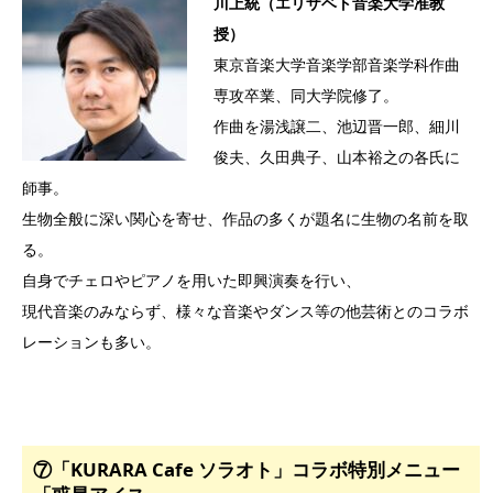
川上統（エリザベト音楽大学准教
授）
東京音楽大学音楽学部音楽学科作曲
専攻卒業、同大学院修了。
作曲を湯浅譲二、池辺晋一郎、細川
俊夫、久田典子、山本裕之の各氏に
師事。
生物全般に深い関心を寄せ、作品の多くが題名に生物の名前を取
る。
自身でチェロやピアノを用いた即興演奏を行い、
現代音楽のみならず、様々な音楽やダンス等の他芸術とのコラボ
レーションも多い。
⑦「KURARA Cafe ソラオト」コラボ特別メニュー