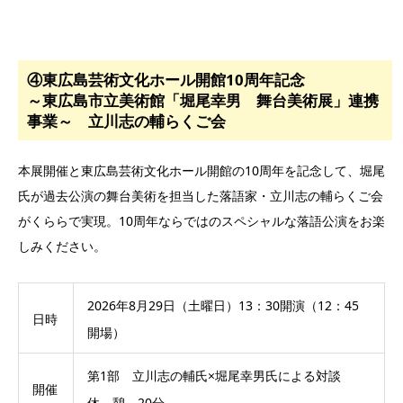
④東広島芸術文化ホール開館10周年記念
～東広島市立美術館「堀尾幸男 舞台美術展」連携
事業～ 立川志の輔らくご会
本展開催と東広島芸術文化ホール開館の10周年を記念して、堀尾
氏が過去公演の舞台美術を担当した落語家・立川志の輔らくご会
がくららで実現。10周年ならではのスペシャルな落語公演をお楽
しみください。
2026年8月29日（土曜日）13：30開演（12：45
日時
開場）
第1部 立川志の輔氏×堀尾幸男氏による対談
開催
休 憩 20分