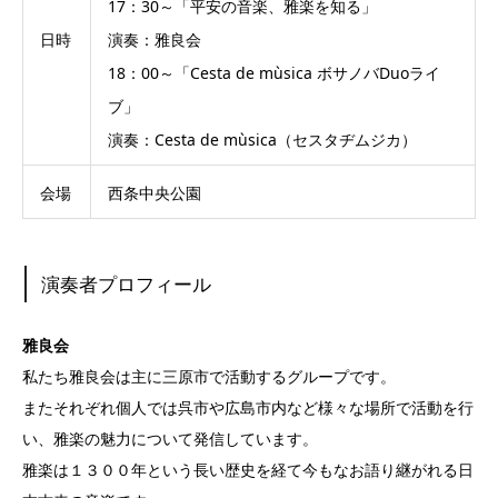
17：30～「平安の音楽、雅楽を知る」
日時
演奏：雅良会
18：00～「Cesta de mùsica ボサノバDuoライ
ブ」
演奏：Cesta de mùsica（セスタヂムジカ）
会場
西条中央公園
演奏者プロフィール
雅良会
私たち雅良会は主に三原市で活動するグループです。
またそれぞれ個人では呉市や広島市内など様々な場所で活動を行
い、雅楽の魅力について発信しています。
雅楽は１３００年という長い歴史を経て今もなお語り継がれる日