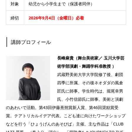
対象
幼児から小学生まで（保護者同伴）
締切
2026年9月4日（金曜日）必着
講師プロフィール
長峰麻貴（舞台美術家／ 玉川大学芸
術学部演劇・舞踊学科准教授 ）
武蔵野美術大学大学院修了後、劇団
四季に所属、その後ネオダダの風倉
匠氏に師事。学生時代は、堀尾幸男
氏、小竹信節氏に師事。美術と演劇
のあわいで活動。第43回伊藤熹朔賞新人賞、第46回奨励賞受
賞。テアトリカルイデア代表。こども達に向けたワークショップ
などを行う「ひょうげんのあそびば」主催。主な作品は「CLUB