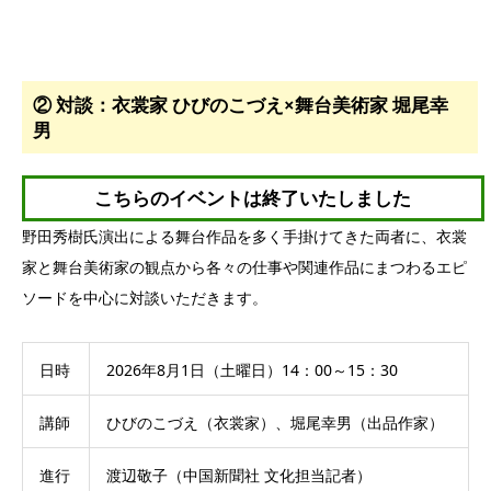
② 対談：衣裳家 ひびのこづえ×舞台美術家 堀尾幸
男
こちらのイベントは
終了いたしました
野田秀樹氏演出による舞台作品を多く手掛けてきた両者に、衣裳
家と舞台美術家の観点から各々の仕事や関連作品にまつわるエピ
ソードを中心に対談いただきます。
日時
2026年8月1日（土曜日）14：00～15：30
講師
ひびのこづえ（衣裳家）、堀尾幸男（出品作家）
進行
渡辺敬子（中国新聞社 文化担当記者）