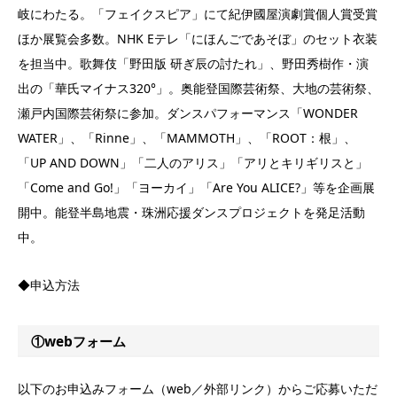
岐にわたる。「フェイクスピア」にて紀伊國屋演劇賞個人賞受賞
ほか展覧会多数。NHK Eテレ「にほんごであそぼ」のセット衣装
を担当中。歌舞伎「野田版 研ぎ辰の討たれ」、野田秀樹作・演
出の「華氏マイナス320°」。奥能登国際芸術祭、大地の芸術祭、
瀬戸内国際芸術祭に参加。ダンスパフォーマンス「WONDER
WATER」、「Rinne」、「MAMMOTH」、「ROOT：根」、
「UP AND DOWN」「二人のアリス」「アリとキリギリスと」
「Come and Go!」「ヨーカイ」「Are You ALICE?」等を企画展
開中。能登半島地震・珠洲応援ダンスプロジェクトを発足活動
中。
◆申込方法
①webフォーム
以下のお申込みフォーム（web／外部リンク）からご応募いただ