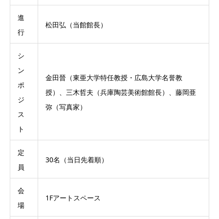
進
松田弘（当館館長）
行
シ
ン
金田晉（東亜大学特任教授・広島大学名誉教
ポ
授）、三木哲夫（兵庫陶芸美術館館長）、藤岡亜
ジ
弥（写真家）
ス
ト
定
30名（当日先着順）
員
会
1Fアートスペース
場