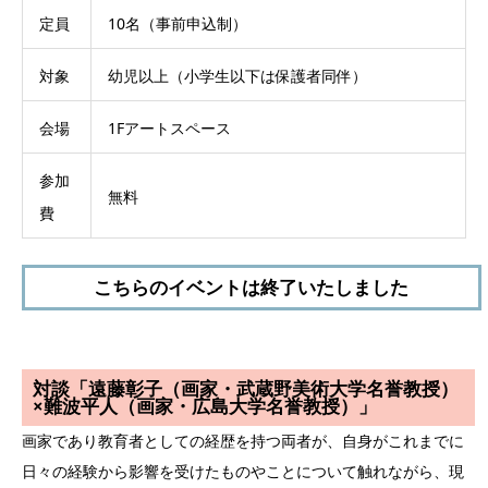
定員
10名（事前申込制）
対象
幼児以上（小学生以下は保護者同伴）
会場
1Fアートスペース
参加
無料
費
こちらのイベントは終了いたしました
対談「遠藤彰子（画家・武蔵野美術大学名誉教授）
×難波平人（画家・広島大学名誉教授）」
画家であり教育者としての経歴を持つ両者が、自身がこれまでに
日々の経験から影響を受けたものやことについて触れながら、現