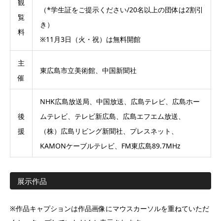
観
（*学生証をご提示ください/20名以上の団体は2割引
覧
き）
料
※11月3日（火・祝）は無料開館
主
東広島市立美術館、中国新聞社
催
NHK広島放送局、中国放送、広島テレビ、広島ホー
後
ムテレビ、テレビ新広島、広島エフエム放送、
援
（株）広島リビング新聞社、プレスネット、
KAMONケーブルテレビ、FM東広島89.7MHz
展示作品
※作品キャプションは作品画像にマウスカーソルを重ねていただ