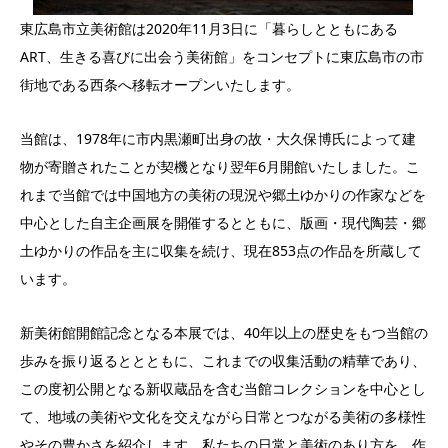
東広島市立美術館は2020年11月3日に「暮らしとともにある
ART、生きる喜びに出会う美術館」をコンセプトに東広島市の市
街地である西条へ移転オープンいたします。
当館は、1978年に市内黒瀬町出身の故・大久保博氏によって建
物が寄贈されたことが契機となり翌年6月開館いたしました。こ
れまで当館では中国地方の美術の現況や郷土ゆかりの作家などを
中心とした自主企画展を開催するとともに、版画・現代陶芸・郷
土ゆかりの作品を主に収集を続け、現在853点の作品を所蔵して
います。
新美術館開館記念となる本展では、40年以上の歴史をもつ当館の
歩みを振り返るととともに、これまでの収集活動の精華であり、
この度初公開となる新収蔵品を含む当館コレクションを中心とし
て、地域の美術や文化を交えながら日常とつながる美術の多様性
やその豊かさを紹介します。私たちの日常と美術のあり方を、作