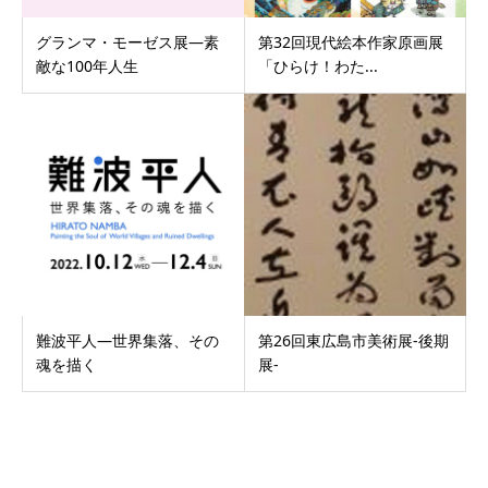
グランマ・モーゼス展―素
第32回現代絵本作家原画展
敵な100年人生
「ひらけ！わた...
難波平人―世界集落、その
第26回東広島市美術展-後期
魂を描く
展-