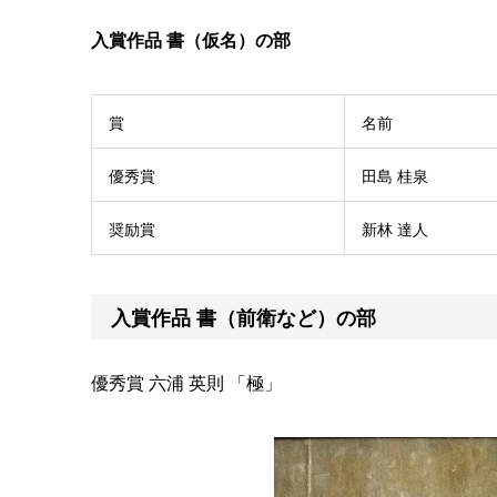
入賞作品 書（仮名）の部
賞
名前
優秀賞
田島 桂泉
奨励賞
新林 達人
入賞作品 書（前衛など）の部
優秀賞 六浦 英則 「極」