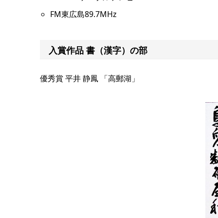
FM東広島89.7MHz
入賞作品 書（漢字）の部
優秀賞 平井 静鳳 「高郵湖」