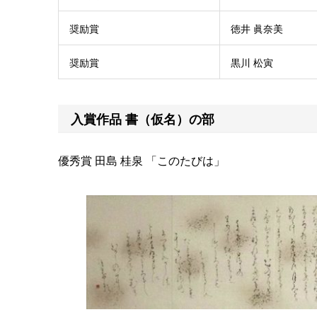
奨励賞
徳井 眞奈美
奨励賞
黒川 松寅
入賞作品 書（仮名）の部
優秀賞 田島 桂泉 「このたびは」