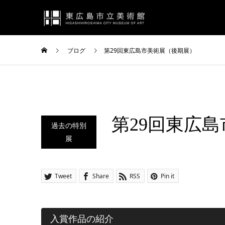
ブログ
第29回東広島市美術展（後期展）
第29回東広
過去の特別
展
Tweet
Share
RSS
Pin it
入賞作品の紹介