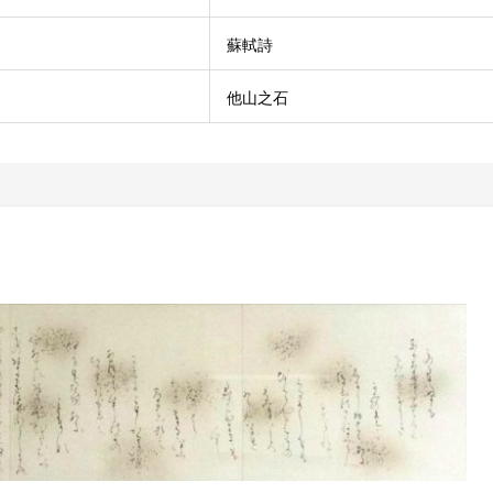
蘇軾詩
他山之石