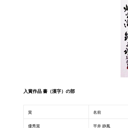
入賞作品 書（漢字）の部
賞
名前
優秀賞
平井 静鳳