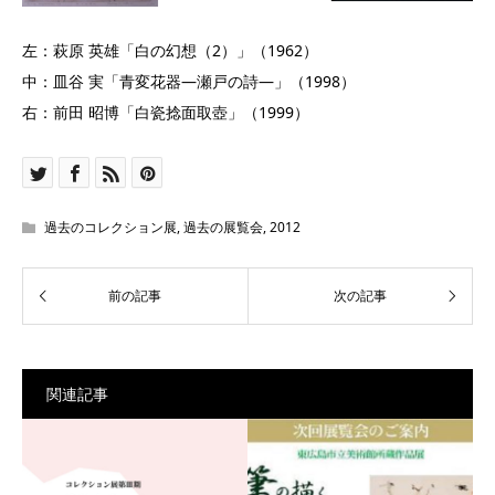
左：萩原 英雄「白の幻想（2）」（1962）
中：皿谷 実「青変花器―瀬戸の詩―」（1998）
右：前田 昭博「白瓷捻面取壺」（1999）
過去のコレクション展
,
過去の展覧会
,
2012
関連記事