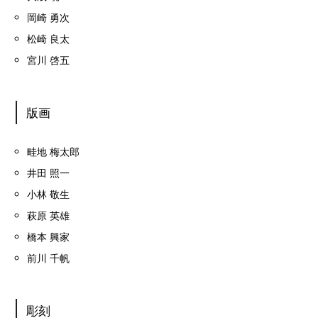
岡崎 勇次
松崎 良太
宮川 啓五
版画
畦地 梅太郎
井田 照一
小林 敬生
萩原 英雄
橋本 興家
前川 千帆
彫刻