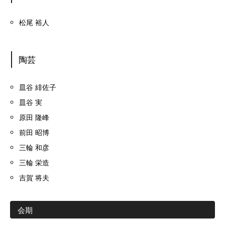
松尾 裕人
陶芸
皿谷 緋佐子
皿谷 実
原田 隆峰
前田 昭博
三輪 和彦
三輪 栄造
吉賀 将夫
会期