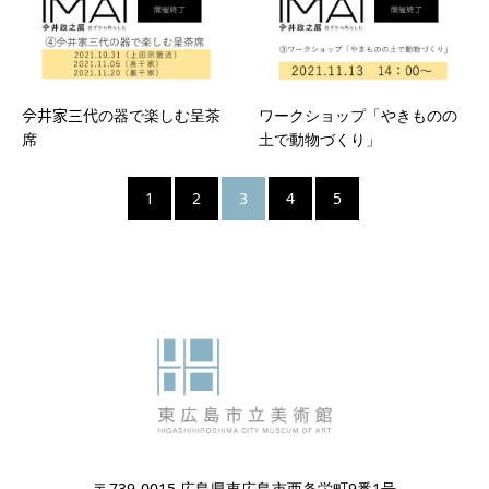
𫝆井家三代の器で楽しむ呈茶
ワークショップ「やきものの
席
土で動物づくり」
1
2
3
4
5
〒739-0015 広島県東広島市西条栄町9番1号