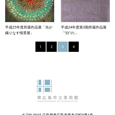
平成25年度所蔵作品展「光が
平成24年度第3期所蔵作品展
織りなす情景展」
「“白”の...
1
2
3
4
〒739-0015 広島県東広島市西条栄町9番1号